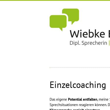
Zum
Inhalt
springen
Einzelcoaching
Das eigene
Potential entfalten
, meine
Sprechsituationen reagieren können. 