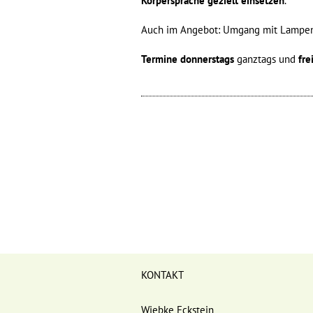
Körpersprache
gezielt einsetzen
.
Auch im Angebot: Umgang mit Lampenfie
Termine donnerstags
ganztags und
fre
KONTAKT
Wiebke Eckstein